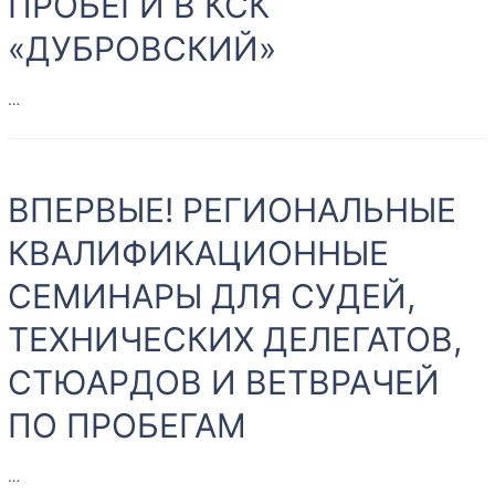
ПРОБЕГИ В КСК
ВЕТЕРИНАРНЫЕ
«ДУБРОВСКИЙ»
АСПЕКТЫ
В
КОННОМ
…
СПОРТЕ
12-
13.10.24
ВПЕРВЫЕ! РЕГИОНАЛЬНЫЕ
КОННЫЕ
ПРОБЕГИ
КВАЛИФИКАЦИОННЫЕ
В
СЕМИНАРЫ ДЛЯ СУДЕЙ,
КСК
«ДУБРОВСКИЙ»
ТЕХНИЧЕСКИХ ДЕЛЕГАТОВ,
СТЮАРДОВ И ВЕТВРАЧЕЙ
ПО ПРОБЕГАМ
…