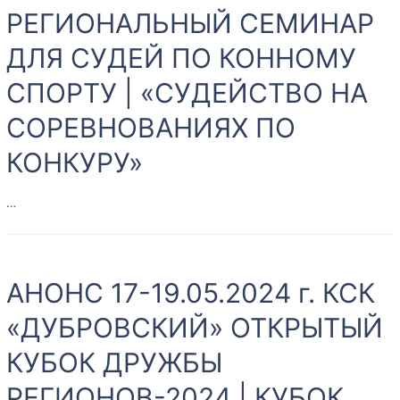
ПОБЕД!
РЕГИОНАЛЬНЫЙ СЕМИНАР
14-
ДЛЯ СУДЕЙ ПО КОННОМУ
16.06.2024
ФИНАЛ
СПОРТУ | «СУДЕЙСТВО НА
КУБКА
ПРЕЗИДЕНТА
СОРЕВНОВАНИЯХ ПО
ФЕДЕРАЦИИ
КОНКУРУ»
КОННОГО
СПОРТА
…
ОРЕНБУРГСКОЙ
ОБЛАСТИ
13-
14.06.2024
АНОНС 17-19.05.2024 г. КСК
РЕГИОНАЛЬНЫЙ
СЕМИНАР
«ДУБРОВСКИЙ» ОТКРЫТЫЙ
ДЛЯ
КУБОК ДРУЖБЫ
СУДЕЙ
ПО
РЕГИОНОВ-2024 | КУБОК