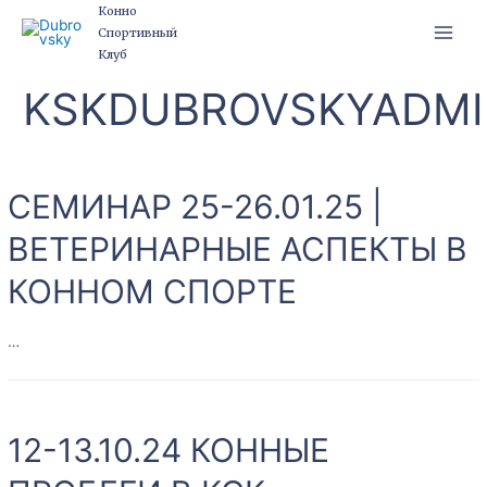
Перейти
Конно
Спортивный
к
Main
Клуб
содержимому
Men
KSKDUBROVSKYADM
СЕМИНАР 25-26.01.25 |
ВЕТЕРИНАРНЫЕ АСПЕКТЫ В
КОННОМ СПОРТЕ
…
СЕМИНАР
25-
12-13.10.24 КОННЫЕ
26.01.25
|