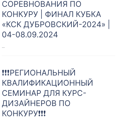
СОРЕВНОВАНИЯ ПО
ОРЕНБУРГСКОЙ
ОБЛАСТИ
КОНКУРУ | ФИНАЛ КУБКА
|
КОНКУР
«КСК ДУБРОВСКИЙ-2024» |
В
04-08.09.2024
КСК
«ДУБРОВСКИЙ»
…
ВРЕМЯ
ПЕРВЫХ |
❗❗❗РЕГИОНАЛЬНЫЙ
МЕЖРЕГИОНАЛЬНЫЕ
СОРЕВНОВАНИЯ
КВАЛИФИКАЦИОННЫЙ
ПО
СЕМИНАР ДЛЯ КУРС-
КОНКУРУ
|
ДИЗАЙНЕРОВ ПО
ФИНАЛ
КУБКА
КОНКУРУ❗❗❗