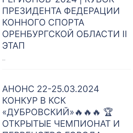
КОННОМУ
СПОРТУ
ПРЕЗИДЕНТА ФЕДЕРАЦИИ
|
КОННОГО СПОРТА
«СУДЕЙСТВО
НА
ОРЕНБУРГСКОЙ ОБЛАСТИ II
СОРЕВНОВАНИЯХ
ЭТАП
ПО
КОНКУРУ»
…
АНОНС
17-
АНОНС 22-25.03.2024
19.05.2024
г.
КОНКУР В КСК
КСК
«ДУБРОВСКИЙ»🔥🔥🔥 🏆
«ДУБРОВСКИЙ»
ОТКРЫТЫЙ
ОТКРЫТЫЕ ЧЕМПИОНАТ И
КУБОК
ДРУЖБЫ