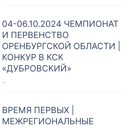
ВПЕРВЫЕ!
РЕГИОНАЛЬНЫЕ
04-06.10.2024 ЧЕМПИОНАТ
КВАЛИФИКАЦИОННЫЕ
СЕМИНАРЫ
И ПЕРВЕНСТВО
ДЛЯ
ОРЕНБУРГСКОЙ ОБЛАСТИ |
СУДЕЙ,
ТЕХНИЧЕСКИХ
КОНКУР В КСК
ДЕЛЕГАТОВ,
СТЮАРДОВ
«ДУБРОВСКИЙ»
И
ВЕТВРАЧЕЙ
…
ПО
ПРОБЕГАМ
04-
06.10.2024
ВРЕМЯ ПЕРВЫХ |
ЧЕМПИОНАТ
И
МЕЖРЕГИОНАЛЬНЫЕ
ПЕРВЕНСТВО