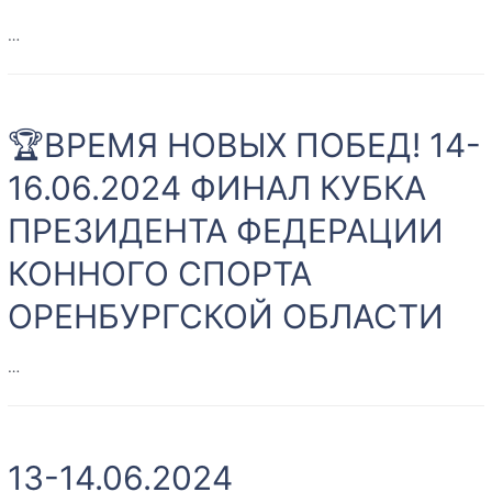
«КСК
ДУБРОВСКИЙ-2024»
…
|
04-
❗❗❗РЕГИОНАЛЬНЫЙ
08.09.2024
КВАЛИФИКАЦИОННЫЙ
🏆ВРЕМЯ НОВЫХ ПОБЕД! 14-
СЕМИНАР
ДЛЯ
16.06.2024 ФИНАЛ КУБКА
КУРС-
ПРЕЗИДЕНТА ФЕДЕРАЦИИ
ДИЗАЙНЕРОВ
ПО
КОННОГО СПОРТА
КОНКУРУ❗❗❗
ОРЕНБУРГСКОЙ ОБЛАСТИ
…
🏆
ВРЕМЯ
13-14.06.2024
НОВЫХ