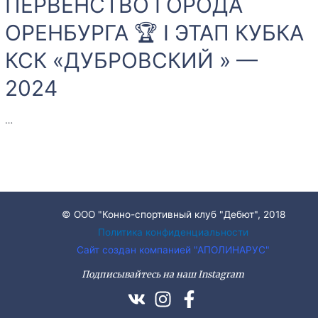
ПЕРВЕНСТВО ГОРОДА
РЕГИОНОВ-2024
ОРЕНБУРГА 🏆 I ЭТАП КУБКА
|
КУБОК
КСК «ДУБРОВСКИЙ » —
ПРЕЗИДЕНТА
2024
ФЕДЕРАЦИИ
КОННОГО
…
СПОРТА
ОРЕНБУРГСКОЙ ОБЛАСТИ
АНОНС
Пагинация
II
22-
записей
ЭТАП
25.03.2024
КОНКУР
© ООО "Конно-спортивный клуб "Дебют", 2018
В
Политика конфиденциальности
КСК
Сайт создан компанией "АПОЛИНАРУС"
«ДУБРОВСКИЙ»🔥
Подписывайтесь на наш Instagram
🔥
🔥
🏆